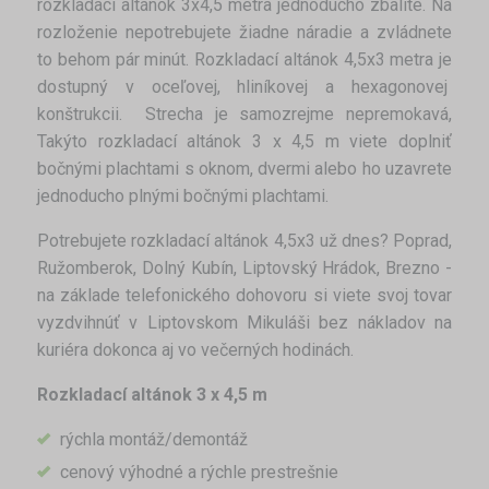
rozkladací altánok 3x4,5 metra jednoducho zbalíte. Na
rozloženie nepotrebujete žiadne náradie a zvládnete
to behom pár minút. Rozkladací altánok 4,5x3 metra je
dostupný v oceľovej, hliníkovej a hexagonovej
konštrukcii. Strecha je samozrejme nepremokavá,
Takýto rozkladací altánok 3 x 4,5 m viete doplniť
bočnými plachtami s oknom, dvermi alebo ho uzavrete
jednoducho plnými bočnými plachtami.
Potrebujete rozkladací altánok 4,5x3 už dnes? Poprad,
Ružomberok, Dolný Kubín, Liptovský Hrádok, Brezno -
na základe telefonického dohovoru si viete svoj tovar
vyzdvihnúť v Liptovskom Mikuláši bez nákladov na
kuriéra dokonca aj vo večerných hodinách.
Rozkladací altánok 3 x 4,5 m
rýchla montáž/demontáž
cenový výhodné a rýchle prestrešnie