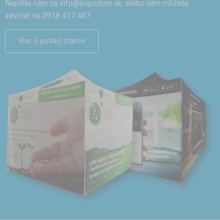
Napíšte nám na
info@expodom.sk
, alebo nám môžete
zavolať na 0918 417 487
Viac o potlači stanov