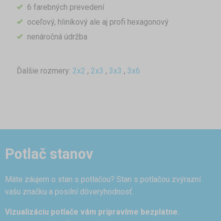
6 farebných prevedení
oceľový, hliníkový ale aj profi hexagonový
nenáročná údržba
Ďalšie rozmery:
2x2
,
2x3
,
3x3
,
3x6
Potlač stanov
Máte záujem o stan s potlačou? Stan s potlačou zvýrazní
vašu značku a posilní dôveryhodnosť.
Vizualizáciu potlače vám pripravíme bezplatne.