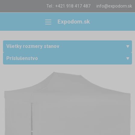
Tel.: +421 918 417 487
info@expodom.sk
Expodom.sk
Všetky rozmery stanov
Príslušenstvo