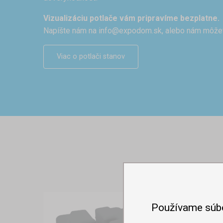
Vizualizáciu potlače vám pripravíme bezplatne.
Napíšte nám na
info@expodom.sk
, alebo nám môže
Viac o potlači stanov
Používame súb