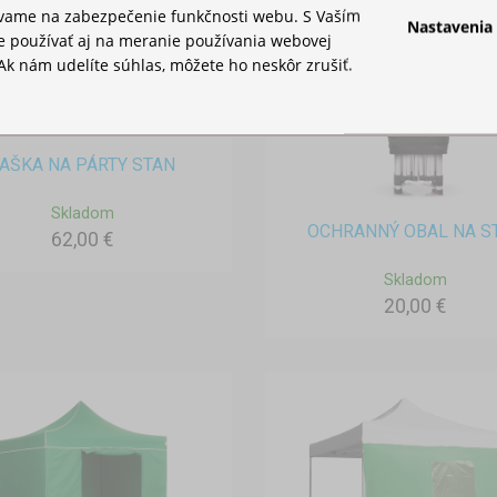
ívame na zabezpečenie funkčnosti webu. S Vaším
Nastavenia
 používať aj na meranie používania webovej
Ak nám udelíte súhlas, môžete ho neskôr zrušiť.
AŠKA NA PÁRTY STAN
Skladom
OCHRANNÝ OBAL NA S
62,00 €
Skladom
20,00 €