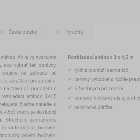
Časté otázky
Poradňa
záhrad. Ak aj vy zvažujete
Rozkladací altánok 3 x 4,5 m
, ako vybrať ten správny.
rýchla montáž/demontáž
. Ideálne na záhradu sú
cenový výhodné a rýchle pres
 to, aby Vám prestrešil či
e na trávu pri posedení s
6 farebných prevedení
 rozkladací altánok 3x4,5
oceľový, hliníkový ale aj prof
rebujete žiadne náradie a
nenáročná údržba
ok 4,5x3 metra je dostupný
ii. Strecha je samozrejme
5 m viete doplniť bočnými
jednoducho plnými bočnými