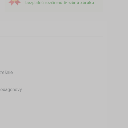
bezplatnú rozšírenú
5-ročnú záruku
.
trešnie
i hexagonový