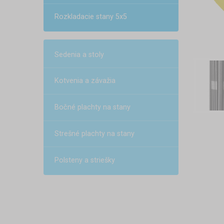
Rozkladacie stany 5x5
Sedenia a stoly
Kotvenia a závažia
Bočné plachty na stany
Strešné plachty na stany
Polsteny a striešky