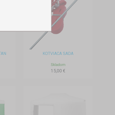
TAN
KOTVIACA SADA
Skladom
15,00 €