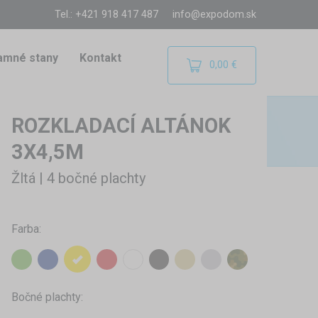
Tel.: +421 918 417 487
info@expodom.sk
amné stany
Kontakt
0,00 €
ROZKLADACÍ ALTÁNOK
3X4,5M
Žltá | 4 bočné plachty
Farba:
Bočné plachty: