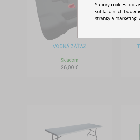
Súbory cookies použ
súhlasom ich budeme
stránky a marketing. 
VODNÁ ZÁŤAŽ
T
Skladom
26,00 €