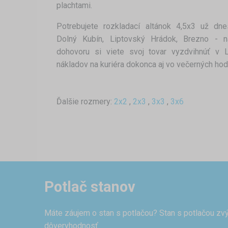
plachtami.
Potrebujete rozkladací altánok 4,5x3 už dn
Dolný Kubín, Liptovský Hrádok, Brezno - n
dohovoru si viete svoj tovar vyzdvihnúť v 
nákladov na kuriéra dokonca aj vo večerných hod
Ďalšie rozmery:
2x2
,
2x3
,
3x3
,
3x6
Potlač stanov
Máte záujem o stan s potlačou? Stan s potlačou zvý
dôveryhodnosť.