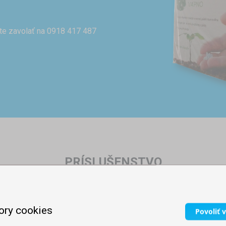
te zavolať na 0918 417 487
PRÍSLUŠENSTVO
ory cookies
Povoliť 