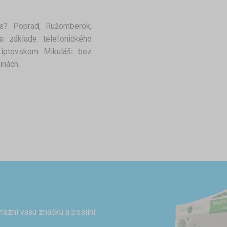
es? Poprad, Ružomberok,
a základe telefonického
Liptovskom Mikuláši bez
inách.
razní vašu značku a posilní