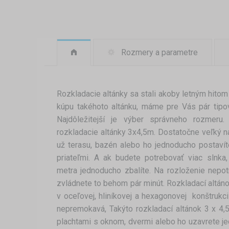
Rozmery a parametre
Rozkladacie altánky sa stali akoby letným hitom 
kúpu takéhoto altánku, máme pre Vás pár tipov
Najdôležitejší je výber správneho rozmeru
rozkladacie altánky 3x4,5m. Dostatočne veľký na
už terasu, bazén alebo ho jednoducho postavít
priateľmi. A ak budete potrebovať viac slnka,
metra jednoducho zbalíte. Na rozloženie nepot
zvládnete to behom pár minút. Rozkladací altán
v oceľovej, hliníkovej a hexagonovej konštrukc
nepremokavá, Takýto rozkladací altánok 3 x 4,
plachtami s oknom, dvermi alebo ho uzavrete 