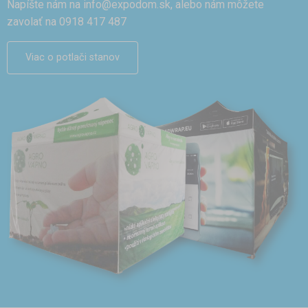
Napíšte nám na
info@expodom.sk
, alebo nám môžete
zavolať na 0918 417 487
Viac o potlači stanov