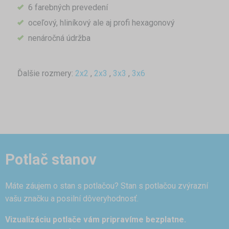
6 farebných prevedení
oceľový, hliníkový ale aj profi hexagonový
nenáročná údržba
Ďalšie rozmery:
2x2
,
2x3
,
3x3
,
3x6
Potlač stanov
Máte záujem o stan s potlačou? Stan s potlačou zvýrazní
vašu značku a posilní dôveryhodnosť.
Vizualizáciu potlače vám pripravíme bezplatne.