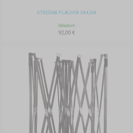
STREŠNÁ PLACHTA 3X4,5M
Skladom
92,00 €