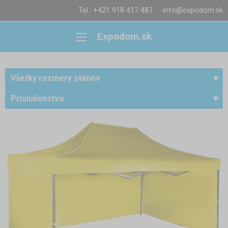
Tel.: +421 918 417 487
info@expodom.sk
Expodom.sk
Všetky rozmery stanov
Príslušenstvo