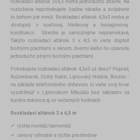
rozkladací altánok 3x4,5 metra jednoducho zbalíte. Na
rozloženie nepotrebujete žiadne náradie a zvládnete
to behom pár minút. Rozkladací altánok 4,5x3 metra je
dostupný v oceľovej, hliníkovej a hexagonovej
konštrukcii. Strecha je samozrejme nepremokavá,
Takýto rozkladací altánok 3 x 4,5 m viete doplniť
bočnými plachtami s oknom, dvermi alebo ho uzavrete
jednoducho plnými bočnými plachtami.
Potrebujete rozkladací altánok 4,5x3 už dnes? Poprad,
Ružomberok, Dolný Kubín, Liptovský Hrádok, Brezno -
na základe telefonického dohovoru si viete svoj tovar
vyzdvihnúť v Liptovskom Mikuláši bez nákladov na
kuriéra dokonca aj vo večerných hodinách.
Rozkladací altánok 3 x 4,5 m
rýchla montáž/demontáž
cenový výhodné a rýchle prestrešnie