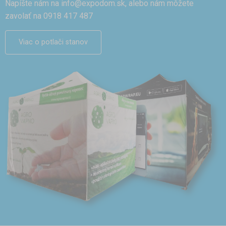
Napíšte nám na
info@expodom.sk
, alebo nám môžete
zavolať na 0918 417 487
Viac o potlači stanov