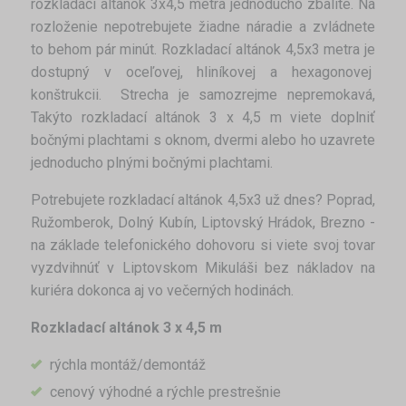
rozkladací altánok 3x4,5 metra jednoducho zbalíte. Na
rozloženie nepotrebujete žiadne náradie a zvládnete
to behom pár minút. Rozkladací altánok 4,5x3 metra je
dostupný v oceľovej, hliníkovej a hexagonovej
konštrukcii. Strecha je samozrejme nepremokavá,
Takýto rozkladací altánok 3 x 4,5 m viete doplniť
bočnými plachtami s oknom, dvermi alebo ho uzavrete
jednoducho plnými bočnými plachtami.
Potrebujete rozkladací altánok 4,5x3 už dnes? Poprad,
Ružomberok, Dolný Kubín, Liptovský Hrádok, Brezno -
na základe telefonického dohovoru si viete svoj tovar
vyzdvihnúť v Liptovskom Mikuláši bez nákladov na
kuriéra dokonca aj vo večerných hodinách.
Rozkladací altánok 3 x 4,5 m
rýchla montáž/demontáž
cenový výhodné a rýchle prestrešnie