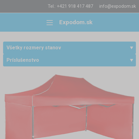
Tel.: +421 918 417 487
info@expodom.sk
Expodom.sk
Všetky rozmery stanov
Príslušenstvo