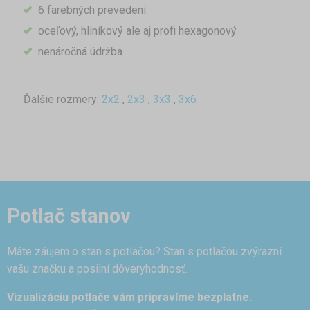
6 farebných prevedení
oceľový, hliníkový ale aj profi hexagonový
nenáročná údržba
Ďalšie rozmery:
2x2
,
2x3
,
3x3
,
3x6
Potlač stanov
Máte záujem o stan s potlačou? Stan s potlačou zvýrazní
vašu značku a posilní dôveryhodnosť.
Vizualizáciu potlače vám pripravíme bezplatne.