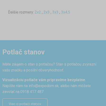
Ďalšie rozmery:
2x2
,
2x3
,
3x3
,
3x4,5
Potlač stanov
Máte záujem o stan s potlačou? Stan s potlačou zvýrazní
vašu značku a posilní dôveryhodnosť.
Vizualizáciu potlače vám pripravíme bezplatne.
Napíšte nám na
info@expodom.sk
, alebo nám môžete
zavolať na 0918 417 487
Viac o potlači stanov