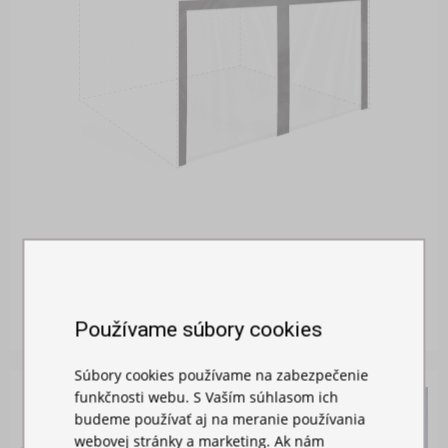
MOSKYTIÉRA NA STAN
Skladom
26,00 €
Používame súbory cookies
Súbory cookies používame na zabezpečenie
funkčnosti webu. S Vaším súhlasom ich
budeme používať aj na meranie používania
webovej stránky a marketing. Ak nám