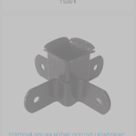
15,00 €
STREDOVÁ SPOJKA NOŽNÍC OCEĽOVEJ KONŠTRUKC...