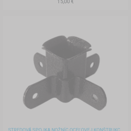
15,00 €
STREDOVÁ SPOJKA NOŽNÍC OCEĽOVEJ KONŠTRUKC...