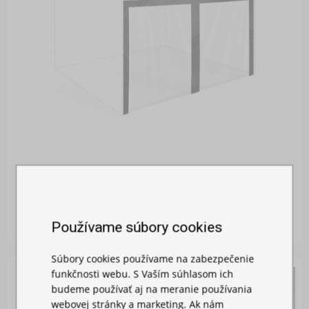
MOSKYTIÉRA NA STAN
Skladom
26,00 €
Používame súbory cookies
Súbory cookies používame na zabezpečenie
funkčnosti webu. S Vaším súhlasom ich
budeme používať aj na meranie používania
webovej stránky a marketing. Ak nám