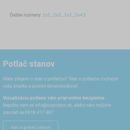
Ďalšie rozmery:
2x2
,
2x3
,
3x3
,
3x4,5
Potlač stanov
Máte záujem o stan s potlačou? Stan s potlačou zvýrazní
vašu značku a posilní dôveryhodnosť.
Vizualizáciu potlače vám pripravíme bezplatne.
Napíšte nám na
info@expodom.sk
, alebo nám môžete
zavolať na 0918 417 487
Viac o potlači stanov